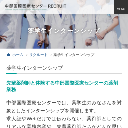
募集案内
病院見学のご案内
薬学生インターンシップ
看護学生
医学生
ホーム
リクルート
薬学生インターンシップ
初期臨床研修医
薬学生インターンシップ
専攻医
先輩薬剤師と体験する中部国際医療センターの薬剤
看護部
業務
福利厚生
中部国際医療センターでは、薬学生のみなさんを対
象としたインターンシップを開催します。
お知らせ
求人誌やWebだけでは伝わらない、薬剤師としての
お問い合わせ
リアルな業務内容や、先輩薬剤師たちがどんな思い