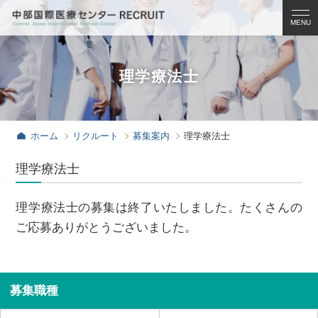
募集案内
病院見学のご案内
理学療法士
看護学生
医学生
ホーム
リクルート
募集案内
理学療法士
初期臨床研修医
理学療法士
専攻医
理学療法士の募集は終了いたしました。たくさんの
看護部
ご応募ありがとうございました。
福利厚生
お知らせ
募集職種
お問い合わせ