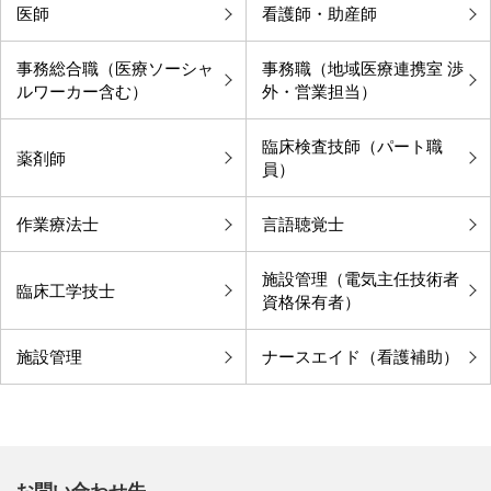
医師
看護師・助産師
事務総合職（医療ソーシャ
事務職（地域医療連携室 渉
中部国際医療センターサイト
ルワーカー含む）
外・営業担当）
臨床検査技師（パート職
薬剤師
員）
作業療法士
言語聴覚士
施設管理（電気主任技術者
臨床工学技士
資格保有者）
施設管理
ナースエイド（看護補助）