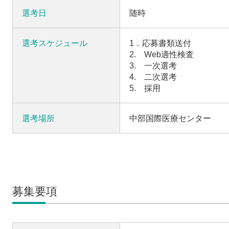
選考日
随時
選考スケジュール
1．応募書類送付
2. Web適性検査
3. 一次選考
4. 二次選考
5. 採用
選考場所
中部国際医療センター
募集要項