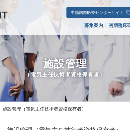
初期臨床研修医
中部国際医療センターサイト
専攻医
募集案内
初期臨床
看護部
福利厚生
施設管理
（電気主任技術者資格保有者）
施設管理（電気主任技術者資格保有者）