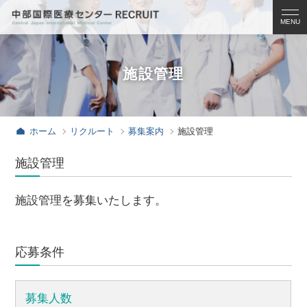
募集案内
病院見学のご案内
施設管理
看護学生
医学生
ホーム
リクルート
募集案内
施設管理
初期臨床研修医
施設管理
専攻医
施設管理を募集いたします。
看護部
福利厚生
応募条件
お知らせ
募集人数
お問い合わせ