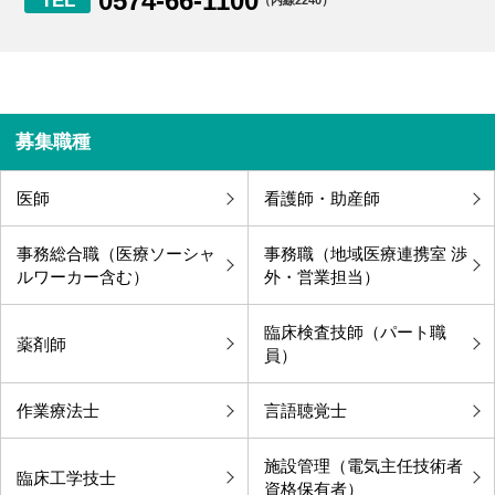
0574-66-1100
（内線2240）
募集職種
医師
看護師・助産師
事務総合職（医療ソーシャ
事務職（地域医療連携室 渉
ルワーカー含む）
外・営業担当）
臨床検査技師（パート職
薬剤師
員）
作業療法士
言語聴覚士
施設管理（電気主任技術者
臨床工学技士
資格保有者）