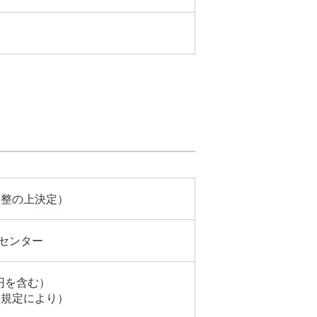
調整の上決定）
センター
0円を含む）
人規定により）