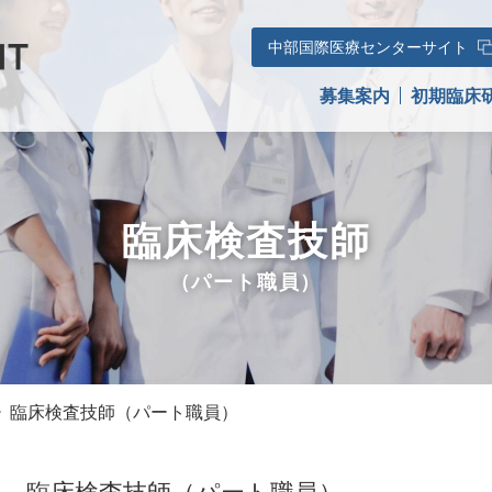
初期臨床研修医
中部国際医療センターサイト
専攻医
募集案内
初期臨床
看護部
福利厚生
臨床検査技師
（パート職員）
臨床検査技師（パート職員）