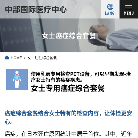
LANG
MENU
女士癌症综合套餐
HOME
女士癌症综合套餐
使用乳房专用检查PET设备，可以早期发现・治
疗女士特有的癌症疾患。
女士专用癌症综合套餐
癌症综合套餐结合女士特有的检查内容，让体检更安
心。
癌症，在日本死亡原因统计中居于首位。其中，近年