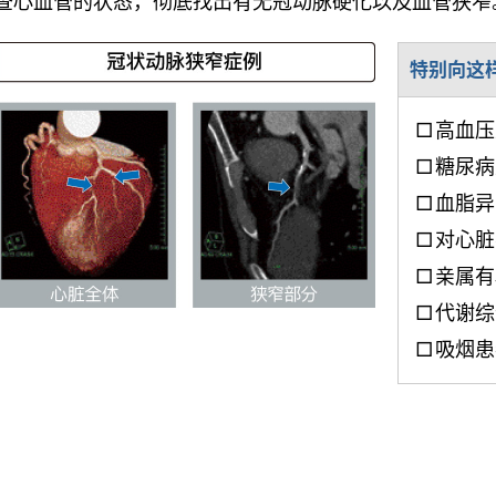
查心血管的状态，彻底找出有无冠动脉硬化以及血管狭窄
特别向这
高血压
糖尿病
血脂异
对心脏
亲属有
代谢综
吸烟患