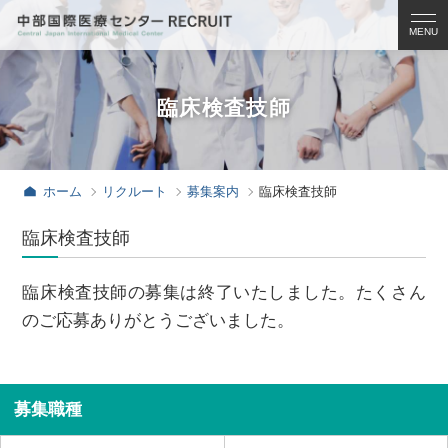
募集案内
病院見学のご案内
臨床検査技師
看護学生
医学生
ホーム
リクルート
募集案内
臨床検査技師
初期臨床研修医
臨床検査技師
専攻医
臨床検査技師の募集は終了いたしました。たくさん
看護部
のご応募ありがとうございました。
福利厚生
お知らせ
募集職種
お問い合わせ