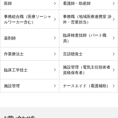
医師
看護師・助産師
事務総合職（医療ソーシャ
事務職（地域医療連携室 渉
中部国際医療センターサイト
ルワーカー含む）
外・営業担当）
臨床検査技師（パート職
薬剤師
員）
作業療法士
言語聴覚士
施設管理（電気主任技術者
臨床工学技士
資格保有者）
施設管理
ナースエイド（看護補助）