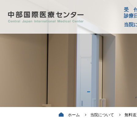
受 
診療
当院
ホーム
当院について
無料送