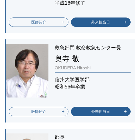
平成16年修了
医師紹介
外来担当日
救急部門 救命救急センター長
奥寺 敬
OKUDERA Hiroshi
信州大学医学部
昭和56年卒業
医師紹介
外来担当日
部長