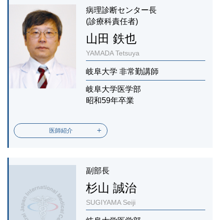
病理診断センター長
(診療科責任者)
山田 鉄也
YAMADA Tetsuya
岐阜大学 非常勤講師
岐阜大学医学部
昭和59年卒業
医師紹介
副部長
杉山 誠治
SUGIYAMA Seiji